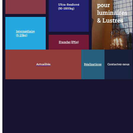
pour
Ultra-Renforcé
(50-1500kg)
luminaires
& Lustres
Intermédiaire
(5-25kg)
Etanche (IP6x)
Actualités
Réalisations
Contactez-nous