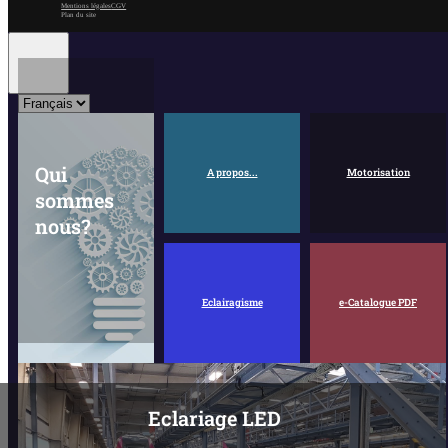
Mentions légales
CGV
Plan du site
Qui
A propos...
Motorisation
sommes
nous?
Eclairagisme
e-Catalogue PDF
Eclariage LED