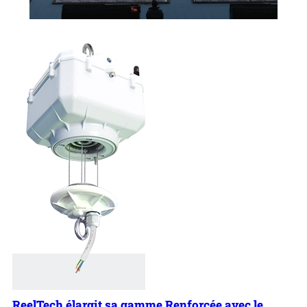
ReelTech élargit sa gamme Renforcée avec le