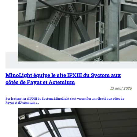
MinoLight équipe le site IPXIII du Syctom aux
côtés de Fayat et Actemium
13 août 2025
Sur le chantier d’IPXIII du Syctom, MinoLight s’est vu confier un rôle clé aux côtés de
Fayat et d’Actemium :…