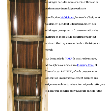
éclairages dans les zones d’accès difficile et la
performance énergétique optimale.
Avec l’option
Multicircuit
, les treuils s’éteignent
totalement pendant le fonctionnement des
éclairages pour garantir 0 consommation des
moteurs en mode veille et surtout éviter tout
accident électrique en cas de choc électrique sur
circuit.
Sur demande de
l’AREP
(le maitre d’ouvrage),
MinoLight a collaboré avec
le groupe Rexel
et
l’installateur BATIELEC, afin de proposer une
conception unique parfaitement adaptée aux
exigences architecturales et technique de cette gare
et assurer la sécurité des voyageurs dans le futur.