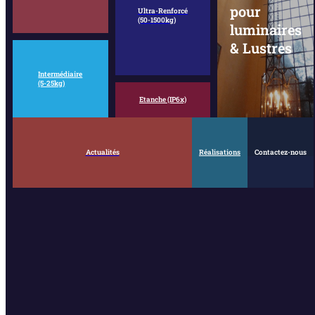
pour
Ultra-Renforcé
(50-1500kg)
luminaires
& Lustres
Intermédiaire
(5-25kg)
Etanche (IP6x)
Actualités
Réalisations
Contactez-nous