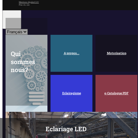
Mentions légales
CGV
Plan du site
Qui
A propos...
Motorisation
sommes
nous?
Eclairagisme
e-Catalogue PDF
Eclariage LED