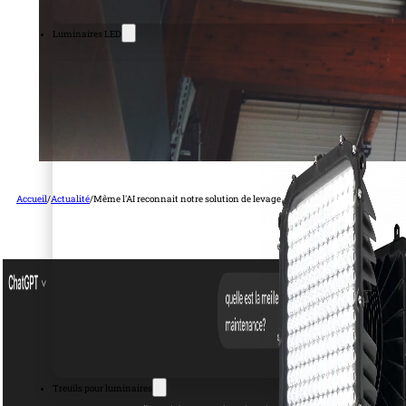
Luminaires LED
Accueil
/
Actualité
/
Même l'AI reconnait notre solution de levage
Treuils pour luminaires