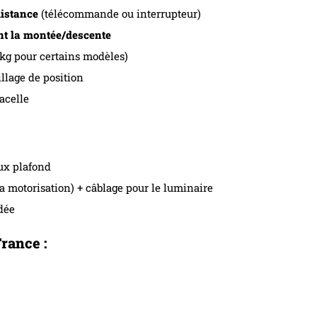
distance
(télécommande ou interrupteur)
nt la montée/descente
 kg pour certains modèles)
llage de position
acelle
aux plafond
a motorisation) + câblage pour le luminaire
dée
France :