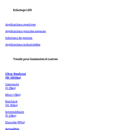
Eclariage LED
Applications sportives
Applications grandes espaces
Solutions de gestion
Applications industrielles
Treuils pour luminaires & Lustres
Ultra-Renforcé
(50-1500kg)
Compacte
(3-15kg)
Mini (>5kg)
Renforcé
(10-50kg)
Intermédiaire
(5-25kg)
Etanche (IP6x)
Actualités