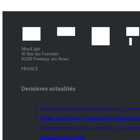
MinoLight
30 Rue des Fauvettes
92260 Fontenay aux Roses
FRANCE
Dernières actualités
ReelTech élargit sa gamme Renforcée avec le nouvea
Théâtre de la Nacelle à Aubergenville : MinoLight opt
Eclairages industriels & la motorisation : la fin du r
Catalogue 2025 en ligne