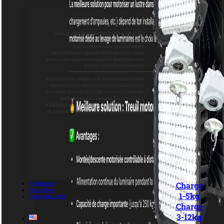
MinoLight propose les luminaires LED
professionnels à forte puissance.
Particulièrement spécialisé en
équipements sportifs homologués, nous
avons une gamme complète pour tous vos
projets sportifs extérieurs
Motorisation dédiée à la maintenance des
équipements plafonniers installés dans
les zones d'accès difficile, sans vérification
périodique annuelle et sans besoins
d'habilité électricien. Technologie brevetée
et proposée exclusivement par MinoLight
Références
Charge
Actualités
1-5kg
Contactez-nous
Charge
3-12kg