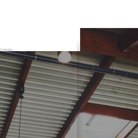
 notre
014 comme
iorer les
n Europe.