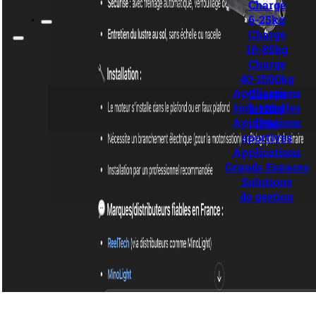
Charge
6-25kg
Charge
10-85kg
Charge
40-1500kg
Applications
Charge
Industrielles
1-12kg
Applications
IP64
sportives
Applications
Grands Espaces
Solutions
de gestion