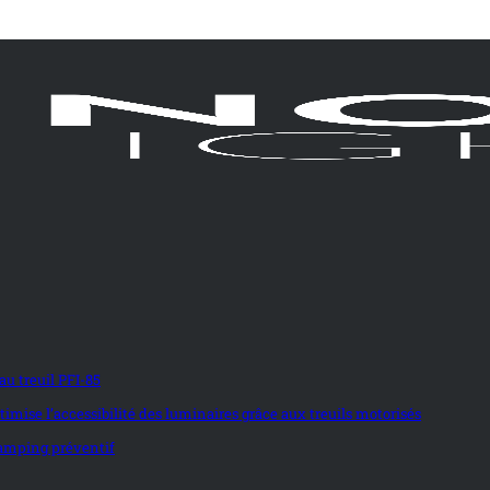
u treuil PFI-85
imise l’accessibilité des luminaires grâce aux treuils motorisés
elamping préventif