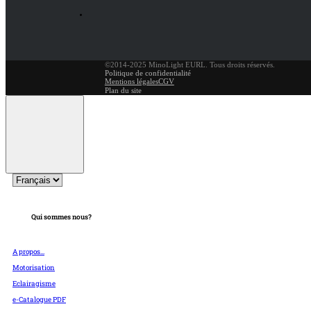
©2014-2025 MinoLight EURL. Tous droits réservés.
Politique de confidentialité
Mentions légales
CGV
Plan du site
Qui sommes nous?
A propos...
Motorisation
Eclairagisme
e-Catalogue PDF