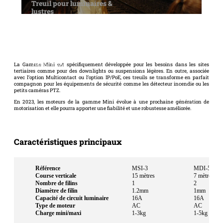
Treuil pour luminaires &
lustres
Gamme Mini
Jusqu'à 5kg
La Gamme Mini est spécifiquement développée pour les besoins dans les sites
tertiaires comme pour des downlights ou suspensions légères. En outre, associée
avec l’option Multicontact ou l’option IP/PoE, ces treuils se transforme en parfait
compagnon pour les équipements de sécurité comme les détecteur incendie ou les
petits caméras PTZ.
En 2023, les moteurs de la gamme Mini évolue à une prochaine génération de
motorisation et elle pourra apporter une fiabilité et une robustesse améliorée.
Caractéristiques principaux
Référence
MSI-3
MDI-5
Course verticale
15 mètres
7 mètres
Nombre de filins
1
2
Diamètre de filin
1.2mm
1mm
Capacité de circuit luminaire
16A
16A
Type de moteur
AC
AC
Charge mini/maxi
1-3kg
1-5kg