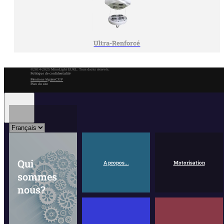
Ultra-Renforcé
©2014-2025 MinoLight EURL. Tous droits réservés.
Politique de confidentialité
Mentions légales
CGV
Plan du site
Qui
A propos...
Motorisation
sommes
nous?