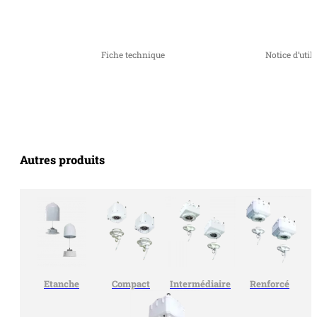
Fiche technique
Notice d’util
Autres produits
Etanche
Compact
Intermédiaire
Renforcé