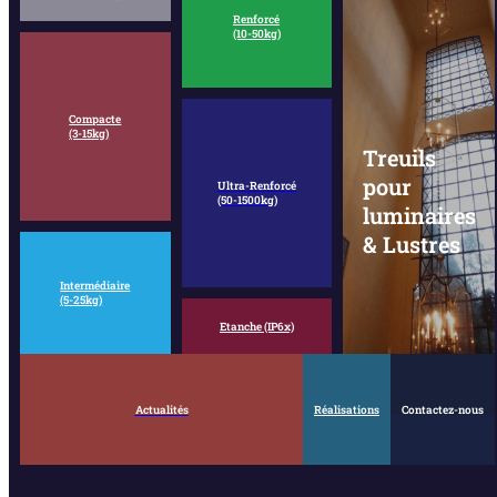
Renforcé
(10-50kg)
Compacte
(3-15kg)
Treuils
pour
Ultra-Renforcé
(50-1500kg)
luminaires
& Lustres
Intermédiaire
(5-25kg)
Etanche (IP6x)
Actualités
Réalisations
Contactez-nous