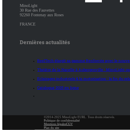
MinoLight
30 Rue des Fauvettes
92260 Fontenay aux Roses
FRANCE
Dernières actualités
ReelTech élargit sa gamme Renforcée avec le nouvea
Théâtre de la Nacelle à Aubergenville : MinoLight opt
Eclairages industriels & la motorisation : la fin du r
Catalogue 2025 en ligne
©2014-2025 MinoLight EURL. Tous droits réservés.
Politique de confidentialité
Mentions légales
CGV
Plan du site