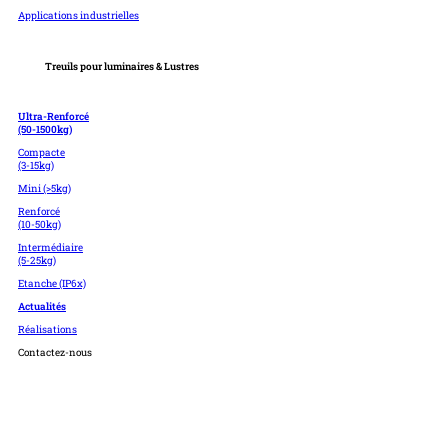
Applications industrielles
Treuils pour luminaires & Lustres
Ultra-Renforcé
(50-1500kg)
Compacte
(3-15kg)
Mini (>5kg)
Renforcé
(10-50kg)
Intermédiaire
(5-25kg)
Etanche (IP6x)
Actualités
Réalisations
Contactez-nous