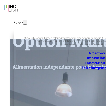
Passer au contenu principal
Passer au pied de page
A propos
Option Mult
MinoLight, spéciailiste en éclairage professionnel se démarque depuis 2
innovateur apportant les solutions inédites et exclusifs pour amél
installations d'éclairage en France et e
A propos
Innovation 
Innovation
Alimentation indépendante pour le luminai
Téléchargeme