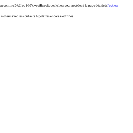
tion comme DALI ou 1-10V, veuillez cliquer le lien pour accéder à la page dédiée à
l’option
oteur avec les contacts bipolaires encore électrifiés.