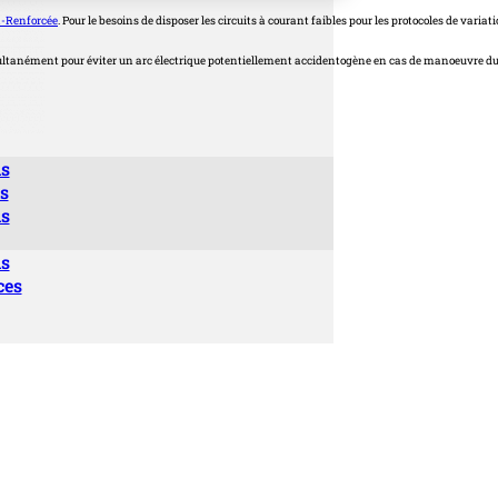
-Renforcée
. Pour le besoins de disposer les circuits à courant faibles pour les protocoles de varia
ultanément pour éviter un arc électrique potentiellement accidentogène en cas de manoeuvre du m
ns
es
ns
ns
ces