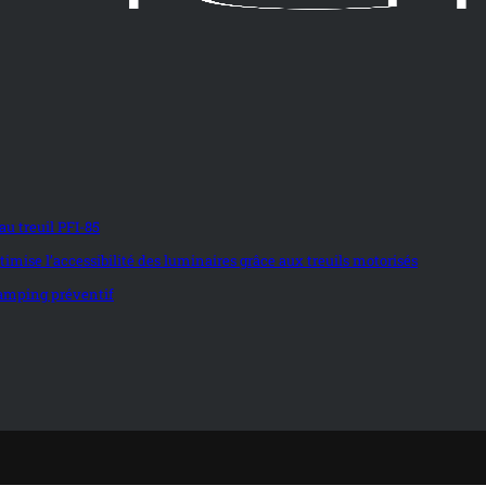
u treuil PFI-85
imise l’accessibilité des luminaires grâce aux treuils motorisés
elamping préventif