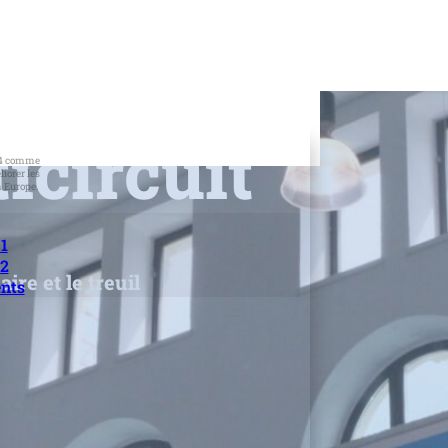
icircuit
014 comme
iorer les
n Europe.
1
 2
re et le treuil
nts