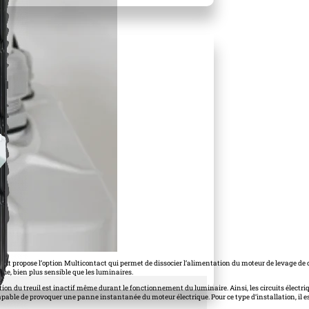
ht propose l’option Multicontact qui permet de dissocier l’alimentation du moteur de levage de ce
ique, bien plus sensible que les luminaires.
ation du treuil est inactif même durant le fonctionnement du luminaire. Ainsi, les circuits électr
 capable de provoquer une panne instantanée du moteur électrique. Pour ce type d’installation, il e