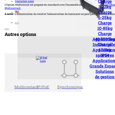
Charge
Contactez-nous
L’Option Multicircuit est proposé en standard avec l’ensemble de produits de
la gamme Ultra
3-12kg
Multicontact
.
Charge
A noter :
L’alimentation du treuil et l’alimentation du luminaire ne peut pas être allumé sim
6-25kg
Charge
10-85kg
Charge
Autres options
Applicatio
40-1500kg
Industriell
Charge
Applicatio
1-12kg
sportives
IP64
Applicatio
Grands Espa
Solutions
de gestion
Multicontact
IP/PoE
Synchronique