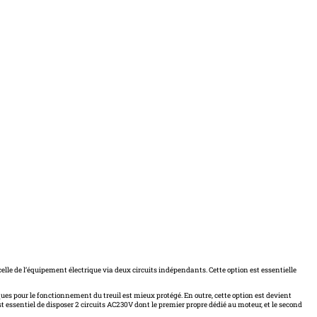
lle de l’équipement électrique via deux circuits indépendants. Cette option est essentielle
iques pour le fonctionnement du treuil est mieux protégé. En outre, cette option est devient
st essentiel de disposer 2 circuits AC230V dont le premier propre dédié au moteur, et le second