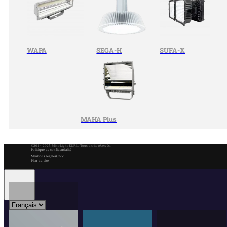
WAPA
SEGA-H
SUFA-X
MAHA Plus
©2014-2025 MinoLight EURL. Tous droits réservés.
Politique de confidentialité
Mentions légales
CGV
Plan du site