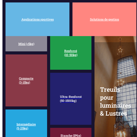
Applications sportives
Solutions de gestion
Mini (>5kg)
Renforcé
(10-50kg)
Compacte
(3-15kg)
Treuils
pour
Ultra-Renforcé
(50-1500kg)
luminaires
& Lustres
Intermédiaire
(5-25kg)
Etanche (IP6x)